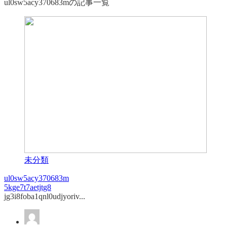
ul0sw5acy370683mの記事一覧
未分類
ul0sw5acy370683m
5kge7t7aetjtg8
jg3i8foba1qnl0udjyoriv...