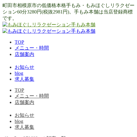
町田市相模原市の低価格本格手もみ・もみほぐしリラクゼー
ション60分3280円(税抜2981円)。手もみ本舗は当店登録商標
です。
TOP
メニュー・時間
店舗案内
お知らせ
blog
求人募集
TOP
メニュー・時間
店舗案内
お知らせ
blog
求人募集